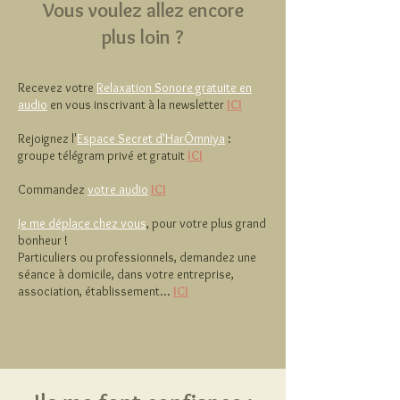
Vous voulez allez encore
plus loin ?
Recevez votre
Relaxation Sonore gratuite en
audio
en vous inscrivant à la newsletter
ICI
Rejoignez l'
Espace Secret d'HarÔmniya
:
groupe télégram privé et gratuit
ICI
Commandez
votre audio
ICI
Je me déplace chez vous
, pour votre plus grand
bonheur !
Particuliers ou professionnels, demandez une
séance à domicile, dans votre entreprise,
association, établissement...
ICI