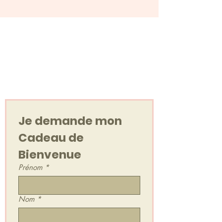
Votre cadeau de
bienvenue
Un Voyage Sonore, en audio !
Je demande mon 
Cadeau de 
Bienvenue
Prénom
*
Nom
*