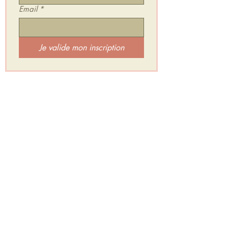
Email
*
Je valide mon inscription
Je rejoins l'Espace Secret d'HarÔmniya :
Un groupe privé et gratuit où je te partage :
✨ Mes inspirations & Retours de séances
✨ Des Mini Relaxations Sonores
✨ Des exercices et défis
✨ Et beaucoup d’Amour pour soutenir tes
transformations intérieures.
Je rejoins l'Espace Secret d'HarÔmniya