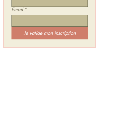
Email
*
Je valide mon inscription
Je rejoins l'Espace Secret d'HarÔmniya :
Un groupe privé et gratuit où je te partage :
✨ Mes inspirations & Retours de séances
✨ Des Mini Relaxations Sonores
✨ Des exercices et défis
✨ Et beaucoup d’Amour pour soutenir tes
transformations intérieures.
Je rejoins l'Espace Secret d'HarÔmniya