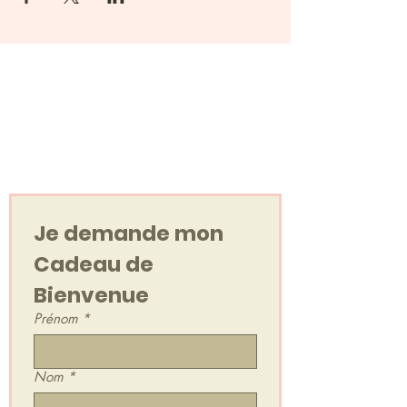
Votre cadeau de
bienvenue
Un Voyage Sonore, en audio !
Je demande mon 
Cadeau de 
Bienvenue
Prénom
*
Nom
*