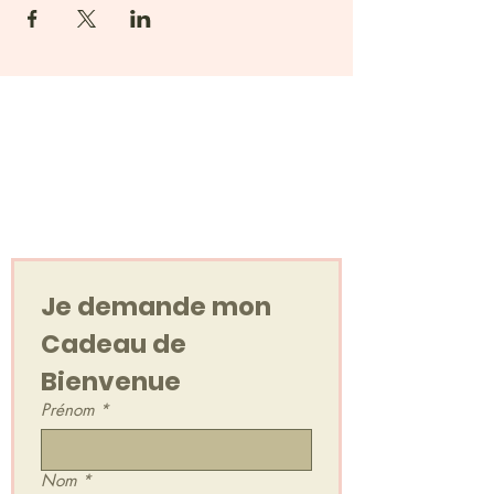
Votre cadeau de
bienvenue
Un Voyage Sonore, en audio !
Je demande mon 
Cadeau de 
Bienvenue
Prénom
*
Nom
*