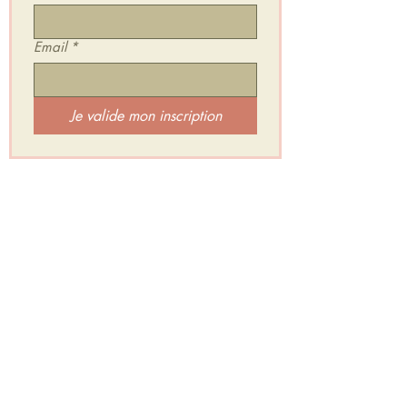
Email
*
Je valide mon inscription
Je rejoins l'Espace Secret d'HarÔmniya :
Un groupe privé et gratuit où je te partage :
✨ Mes inspirations & Retours de séances
✨ Des Mini Relaxations Sonores
✨ Des exercices et défis
✨ Et beaucoup d’Amour pour soutenir tes
transformations intérieures.
Je rejoins l'Espace Secret d'HarÔmniya