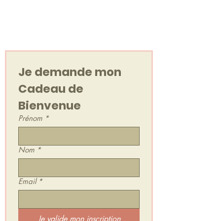
Votre cadeau de
bienvenue
Un Voyage Sonore, en audio !
Je demande mon 
Cadeau de 
Bienvenue
Prénom
*
Nom
*
Email
*
Je valide mon inscription