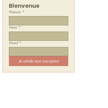
Bienvenue
Prénom
*
Nom
*
Email
*
Je valide mon inscription
Je rejoins l'Espace Secret d'HarÔmniya :
Un groupe privé et gratuit où je te partage :
✨ Mes inspirations & Retours de séances
✨ Des Mini Relaxations Sonores
✨ Des exercices et défis