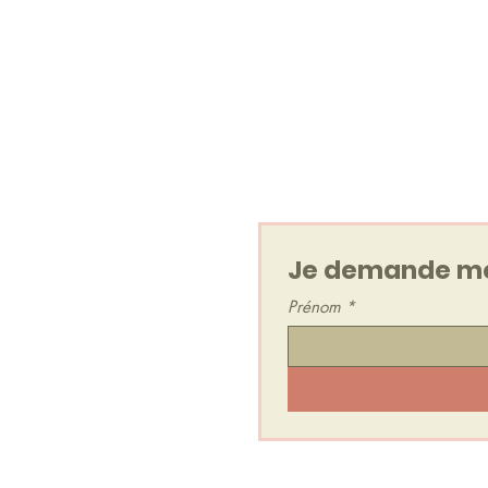
Un Voyage Sonore, en 
Je reçois également la Newsl
maximum).
Je peux me désabonner à t
Je demande mo
Prénom
*