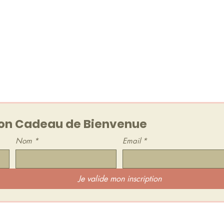
audio !
etter (1 à 2 mails / mois
out moment.
n Cadeau de Bienvenue
Nom
*
Email
*
Je valide mon inscription