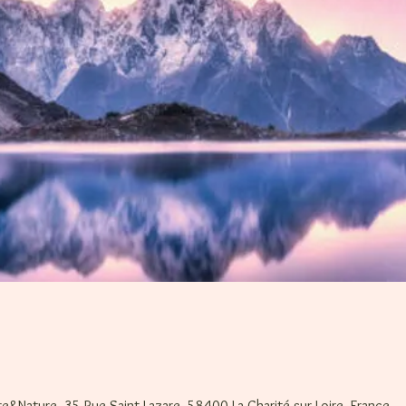
tre&Nature, 35 Rue Saint-Lazare, 58400 La Charité-sur-Loire, France