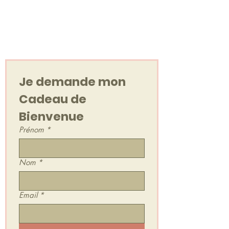
Votre cadeau de
bienvenue
Un Voyage Sonore, en audio !
Je demande mon 
Cadeau de 
Bienvenue
Prénom
*
Nom
*
Email
*