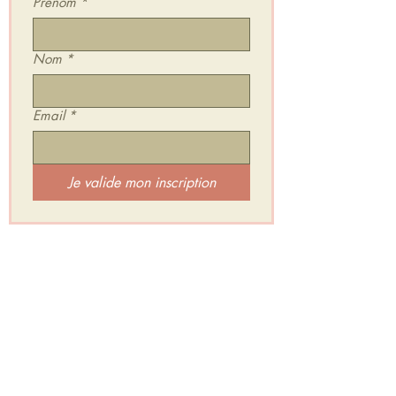
Prénom
*
Nom
*
Email
*
Je valide mon inscription
Je rejoins l'Espace Secret d'HarÔmniya :
Un groupe privé et gratuit où je te partage :
✨ Mes inspirations & Retours de séances
✨ Des Mini Relaxations Sonores
✨ Des exercices et défis
✨ Et beaucoup d’Amour pour soutenir tes
transformations intérieures.