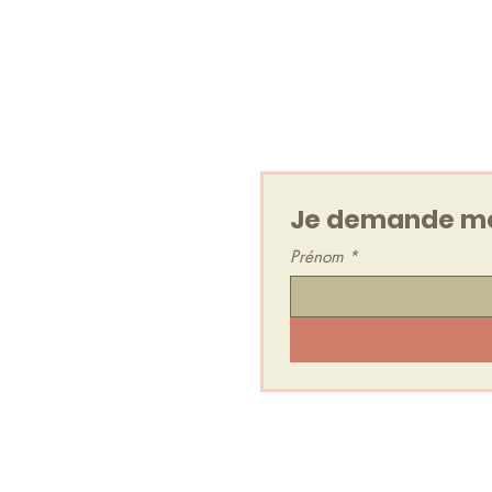
Un Voyage Sonore, en 
Je reçois également la Newsl
maximum).
Je peux me désabonner à t
Je demande mo
Prénom
*
Je rejoins l'Espace Secret