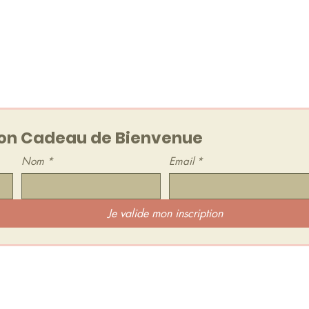
audio !
etter (1 à 2 mails / mois
out moment.
n Cadeau de Bienvenue
Nom
*
Email
*
Je valide mon inscription
 d'HarÔmniya :