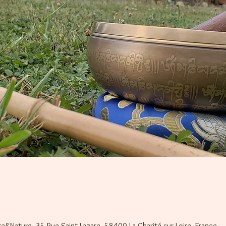
tre&Nature, 35 Rue Saint-Lazare, 58400 La Charité-sur-Loire, France