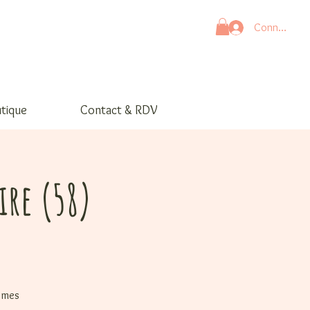
Connexion
tique
Contact & RDV
ire (58)
e mes