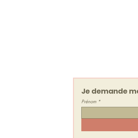
Votre cadeau 
Un Voyage Sonore, en 
Je reçois également la Newsl
maximum).
Je peux me désabonner à t
Je demande mo
Prénom
*