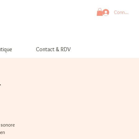
Connexion
tique
Contact & RDV
f
e sonore
 en