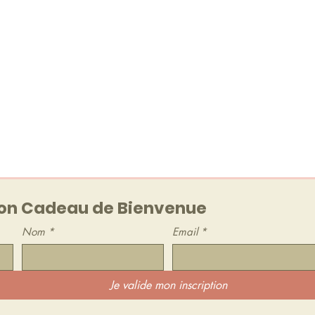
de bienvenue
audio !
etter (1 à 2 mails / mois
out moment.
n Cadeau de Bienvenue
Nom
*
Email
*
Je valide mon inscription