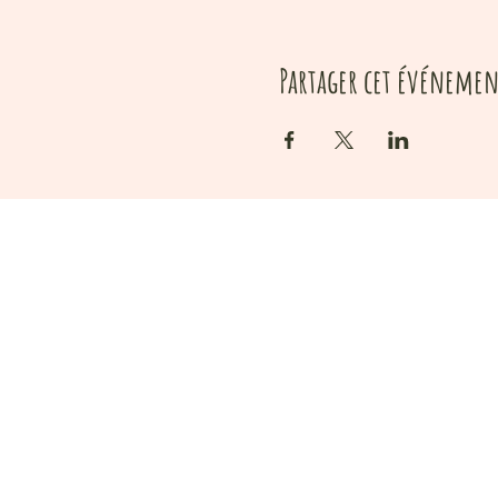
Partager cet événemen
Votre cadeau 
Un Voyage Sonore, en 
Je reçois également la Newsl
maximum).