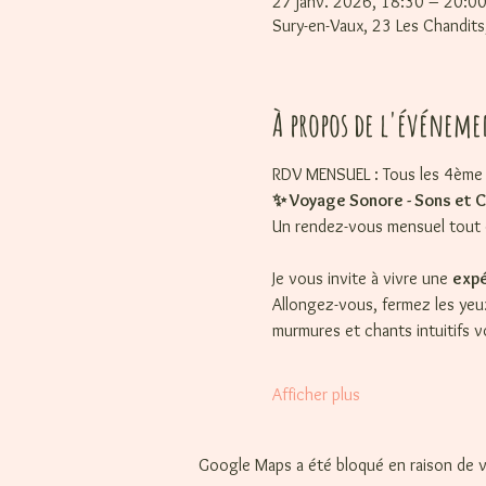
27 janv. 2026, 18:30 – 20:0
Sury-en-Vaux, 23 Les Chandits
À propos de l'événeme
RDV MENSUEL : Tous les 4ème 
✨ Voyage Sonore - Sons et 
Un rendez-vous mensuel tout e
Je vous invite à vivre une 
expé
Allongez-vous, fermez les yeux
murmures et chants intuitifs 
Afficher plus
Google Maps a été bloqué en raison de v