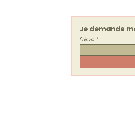
Je peux me désabonner à t
Je demande mo
Prénom
*
Je rejoins l'Espace Secret
Un groupe privé et gratuit où
✨ Mes inspirations & Retour
✨ Des Mini Relaxations Sono