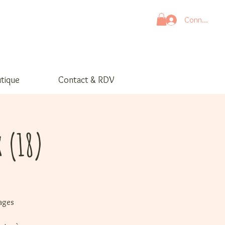
Connexion
tique
Contact & RDV
 (18)
gages