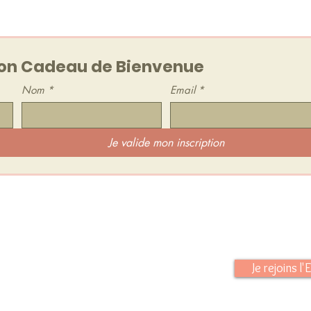
out moment.
n Cadeau de Bienvenue
Nom
*
Email
*
Je valide mon inscription
 d'HarÔmniya :
 je te partage :
Je rejoins 
s de séances
res