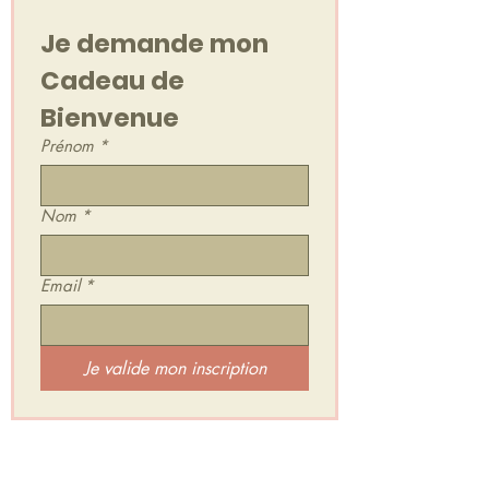
Je demande mon 
Cadeau de 
Bienvenue
Prénom
*
Nom
*
Email
*
Je valide mon inscription
Je rejoins l'Espace Secret d'HarÔmniya :