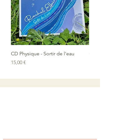
CD Physique - Sortir de l'eau
CD Numérique - Sortir 
Prix
Prix
15,00 €
12,00 €
Votre cadeau de
bienvenue
Un Voyage Sonore, en audio !